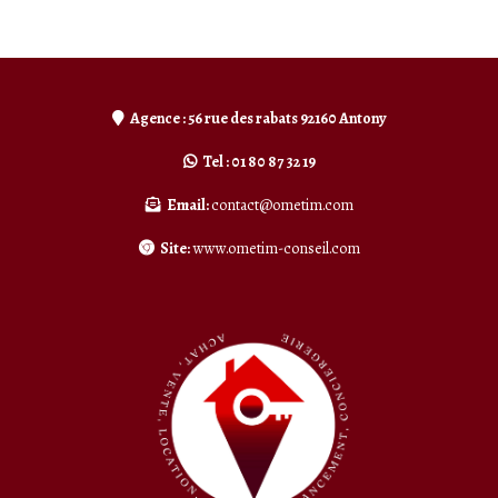
Agence : 56 rue des rabats 92160 Antony
Tel : 01 80 87 32 19
Email:
contact@ometim.com
Site:
www.ometim-conseil.com