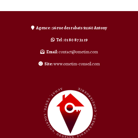
Agence : 56 rue des rabats 92160 Antony
Tel : 01 80 87 32 19
Email:
contact@ometim.com
Site:
www.ometim-conseil.com